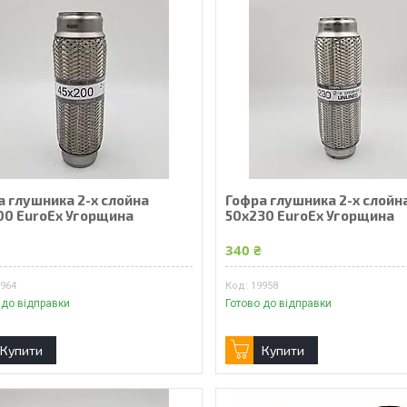
а глушника 2-х слойна
Гофра глушника 2-х слойн
00 EuroEx Угорщина
50x230 EuroEx Угорщина
₴
340 ₴
9964
19958
 до відправки
Готово до відправки
Купити
Купити