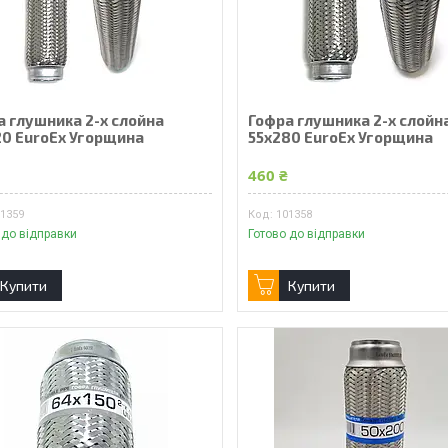
а глушника 2-х слойна
Гофра глушника 2-х слойн
20 EuroEx Угорщина
55x280 EuroEx Угорщина
₴
460 ₴
01359
101358
 до відправки
Готово до відправки
Купити
Купити