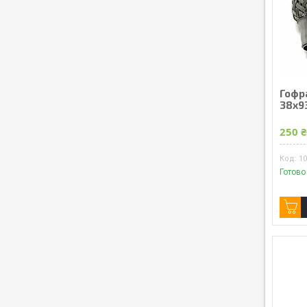
Гофр
38x9
250 
1
Готово