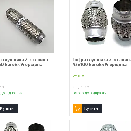
а глушника 2-х слойна
Гофра глушника 2-х слойн
50 EuroEx Угорщина
45x100 EuroEx Угорщина
₴
250 ₴
01351
100769
 до відправки
Готово до відправки
Купити
Купити