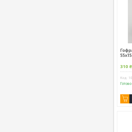
Гофр
55x1
310 
1
Готово