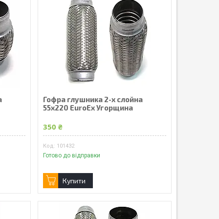
а
Гофра глушника 2-х слойна
55x220 EuroEx Угорщина
350 ₴
101432
Готово до відправки
Купити