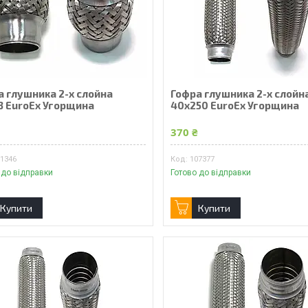
а глушника 2-х слойна
Гофра глушника 2-х слойн
3 EuroEx Угорщина
40x250 EuroEx Угорщина
₴
370 ₴
01346
107377
 до відправки
Готово до відправки
Купити
Купити