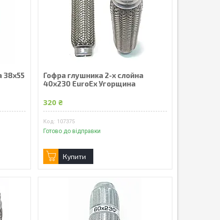
а 38x55
Гофра глушника 2-х слойна
40x230 EuroEx Угорщина
320 ₴
107375
Готово до відправки
Купити