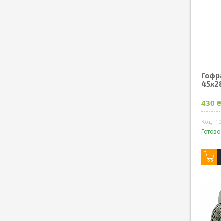
Гофр
45x2
430 
1
Готово