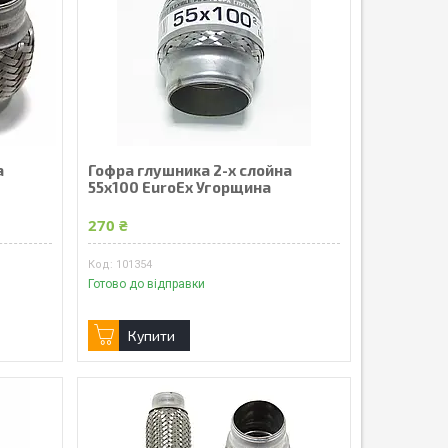
а
Гофра глушника 2-х слойна
55x100 EuroEx Угорщина
270 ₴
101354
Готово до відправки
Купити