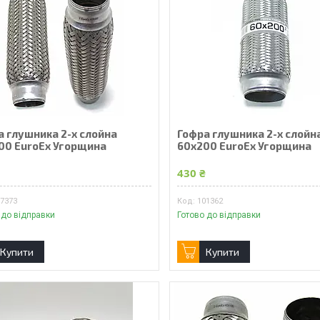
а глушника 2-х слойна
Гофра глушника 2-х слойн
00 EuroEx Угорщина
60x200 EuroEx Угорщина
₴
430 ₴
07373
101362
 до відправки
Готово до відправки
Купити
Купити