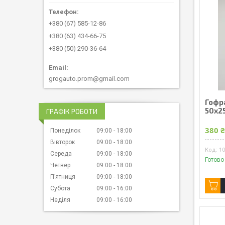
+380 (67) 585-12-86
+380 (63) 434-66-75
+380 (50) 290-36-64
grogauto.prom@gmail.com
Гофр
50x2
ГРАФІК РОБОТИ
380 
Понеділок
09:00
18:00
Вівторок
09:00
18:00
1
Середа
09:00
18:00
Готово
Четвер
09:00
18:00
Пʼятниця
09:00
18:00
Субота
09:00
16:00
Неділя
09:00
16:00