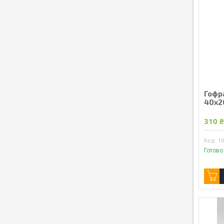
Гофр
40x2
310 
1
Готово