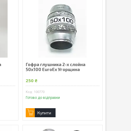
а
Гофра глушника 2-х слойна
50x100 EuroEx Угорщина
250 ₴
100770
Готово до відправки
Купити