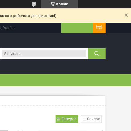
Кошик
ижчого робочого дня (сьогодні).
, Україна
Галерея
Список