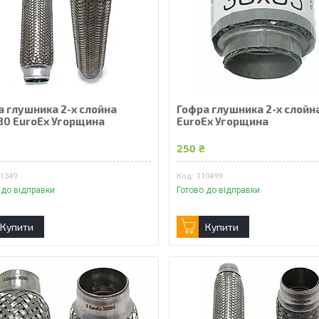
а глушника 2-х слойна
Гофра глушника 2-х слойн
80 EuroEx Угорщина
EuroEx Угорщина
₴
250 ₴
01349
110499
 до відправки
Готово до відправки
Купити
Купити