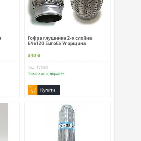
а
Гофра глушника 2-х слойна
64x120 EuroEx Угорщина
340 ₴
101363
Готово до відправки
Купити