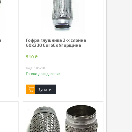
а
Гофра глушника 2-х слойна
60x230 EuroEx Угорщина
510 ₴
105798
Готово до відправки
Купити