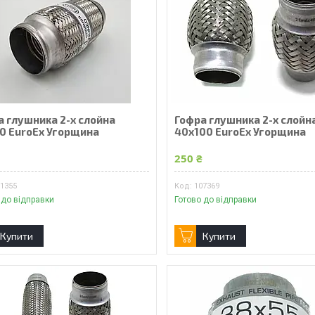
а глушника 2-х слойна
Гофра глушника 2-х слойн
50 EuroEx Угорщина
40x100 EuroEx Угорщина
₴
250 ₴
01355
107369
 до відправки
Готово до відправки
Купити
Купити