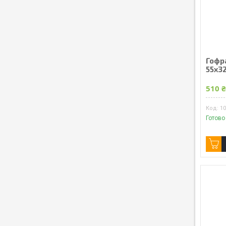
Гофр
55x3
510 
1
Готово