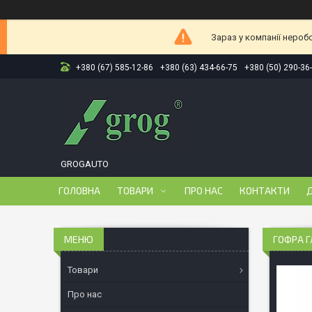
Зараз у компанії нероб
+380 (67) 585-12-86
+380 (63) 434-66-75
+380 (50) 290-36
GROGAUTO
ГОЛОВНА
ТОВАРИ
ПРО НАС
КОНТАКТИ
Д
ГОФРА Г
Товари
Про нас