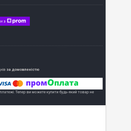
и з
днів
за домовленістю
 платежі. Тепер ви можете купити будь-який товар не