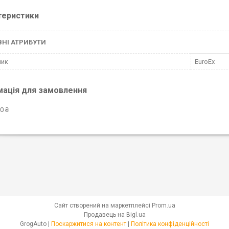
теристики
НІ АТРИБУТИ
ник
EuroEx
мація для замовлення
0 ₴
Сайт створений на маркетплейсі
Prom.ua
Продавець на Bigl.ua
GrogAuto |
Поскаржитися на контент
|
Політика конфіденційності