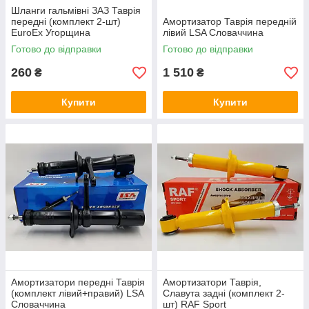
Шланги гальмівні ЗАЗ Таврія
передні (комплект 2-шт)
Амортизатор Таврія передній
EuroEx Угорщина
лівий LSA Словаччина
Готово до відправки
Готово до відправки
260
1 510
₴
₴
Купити
Купити
Амортизатори передні Таврія
Амортизатори Таврія,
(комплект лівий+правий) LSA
Славута задні (комплект 2-
Словаччина
шт) RAF Sport