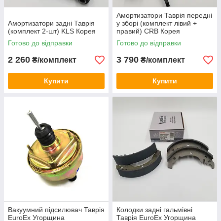
Амортизатори Таврія передні
Амортизатори задні Таврія
у зборі (комплект лівий +
(комплект 2-шт) KLS Корея
правий) CRB Корея
Готово до відправки
Готово до відправки
2 260
3 790
₴/комплект
₴/комплект
Купити
Купити
Вакуумний підсилювач Таврія
Колодки задні гальмівні
EuroEx Угорщина
Таврія EuroEx Угорщина