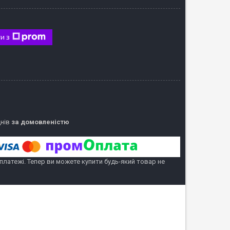
и з
днів
за домовленістю
 платежі. Тепер ви можете купити будь-який товар не