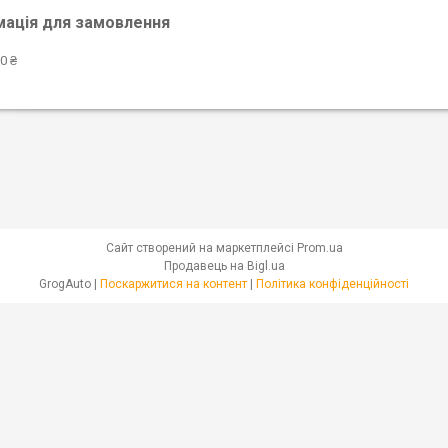
мація для замовлення
0 ₴
Сайт створений на маркетплейсі
Prom.ua
Продавець на Bigl.ua
GrogAuto |
Поскаржитися на контент
|
Політика конфіденційності