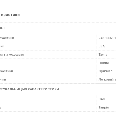
теристики
ВНІ
пчастини
245-13070
ник
LSA
ість з моделлю
Tavria
Новий
пчастини
Оригінал
ніки
Легковий 
СТУВАЛЬНИЦЬКІ ХАРАКТЕРИСТИКИ
ЗАЗ
ь
Таврія