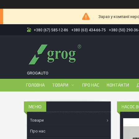
Зараз у компанії нер
+380 (67) 585-12-86
+380 (63) 434-66-75
+380 (50) 290-36
GROGAUTO
ГОЛОВНА
ТОВАРИ
ПРО НАС
КОНТАКТИ
Д
НАСОС В
Товари
Про нас