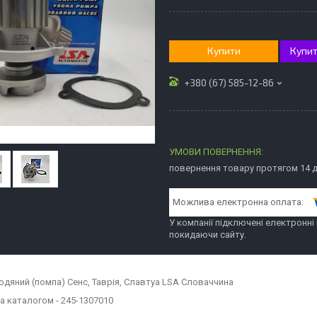
Купити
Купит
+380 (67) 585-12-86
повернення товару протягом 14 
У компанії підключені електронні
покидаючи сайту.
одяний (помпа) Сенс, Таврія, Славтуа LSA Словаччина
а каталогом - 245-1307010