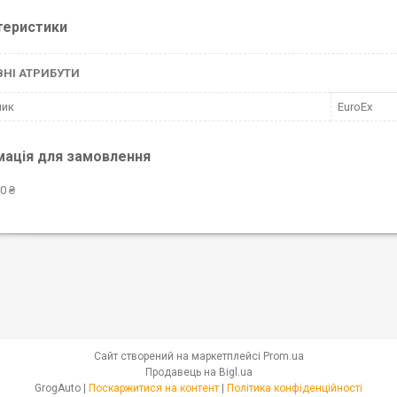
теристики
НІ АТРИБУТИ
ник
EuroEx
мація для замовлення
0 ₴
Сайт створений на маркетплейсі
Prom.ua
Продавець на Bigl.ua
GrogAuto |
Поскаржитися на контент
|
Політика конфіденційності