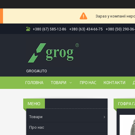
Зараз у компанії нер
+380 (67) 585-12-86
+380 (63) 434-66-75
+380 (50) 290-36
GROGAUTO
ГОЛОВНА
ТОВАРИ
ПРО НАС
КОНТАКТИ
Д
ГОФРА Г
Товари
Про нас