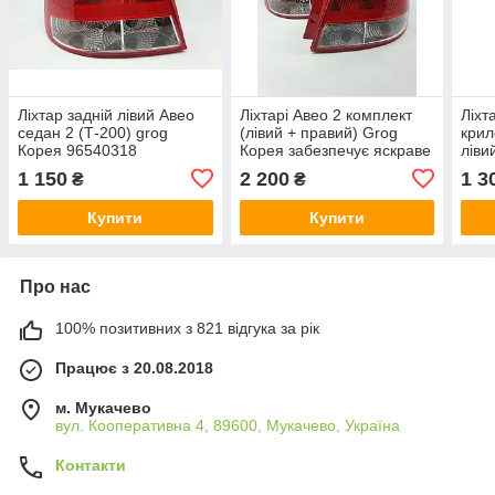
Ліхтар задній лівий Авео
Ліхтарі Авео 2 комплект
Ліхт
седан 2 (Т-200) grog
(лівий + правий) Grog
крил
Корея 96540318
Корея забезпечує яскраве
ліви
забезпечує яскраве і
і рівномірне світло у будь
забе
1 150
2 200
1 3
₴
₴
рівномірне світло у будь
яку пору доби
рівн
яку пору доби
яку 
Купити
Купити
Про нас
100% позитивних з 821 відгука за рік
Працює з 20.08.2018
м. Мукачево
вул. Кооперативна 4, 89600, Мукачево, Україна
Контакти