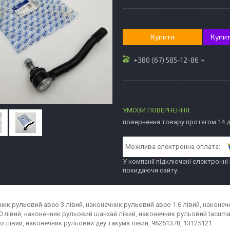
Купити
Купит
+380 (67) 585-12-86
повернення товару протягом 14 
У компанії підключені електронні
покидаючи сайту.
ник рульовий авео 3 лівий, наконечник рульовий авео 1.6 лівий, наконеч
00 лівий, наконечник рульовий шанхай лівий, наконечник рульовий tacuma
о лівий, наконечник рульовий деу такума лівий, 96261378, 13125121