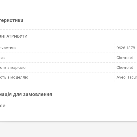
теристики
НІ АТРИБУТИ
пчастини
9626-1378
ник
Chevrolet
ість з маркою
Chevrolet
ість з моделлю
Aveo, Tac
мація для замовлення
0 ₴