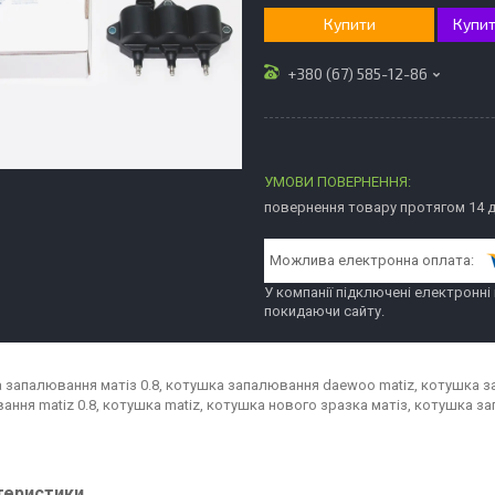
Купити
Купит
+380 (67) 585-12-86
повернення товару протягом 14 
У компанії підключені електронні
покидаючи сайту.
 запалювання матіз 0.8, котушка запалювання daewoo matiz, котушка за
ання matiz 0.8, котушка matiz, котушка нового зразка матіз, котушка за
теристики