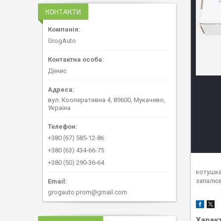
КОНТАКТИ
GrogAuto
Денис
вул. Кооперативна 4, 89600, Мукачево,
Україна
+380 (67) 585-12-86
+380 (63) 434-66-75
+380 (50) 290-36-64
котушка
запалюв
grogauto.prom@gmail.com
Харак