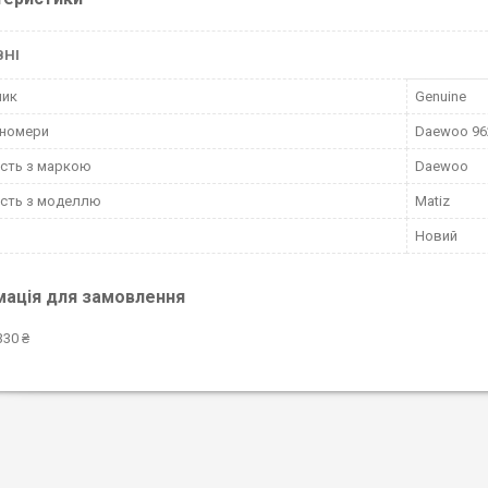
ВНІ
ник
Genuine
-номери
Daewoo 96
ість з маркою
Daewoo
ість з моделлю
Matiz
Новий
мація для замовлення
330 ₴