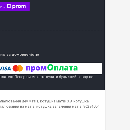
и з
днів
за домовленістю
 платежі. Тепер ви можете купити будь-який товар не
палювання деу матіз, котушка матіз 0.8, котушка
палювання на матіз, котушка запалення матіз, 96291054