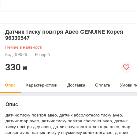
Датчик тиску повітря Авео GENUINE Корея
96330547
Немає в наявності
Код: 99929
Роздріб
330
₴
Опис
Характеристики
Доставка
Оплата
Умови п
Опис
датчик тиску повітря авео, датчик абсолютного тиску aveo,
датчик map aveo, датчик тиску повітря chevrolet aveo, датчик
тиску повітря деу авео, датчик впускного колектора авео, map
sensor aveo, датчик тиску у впускному колекторі авео, датчик