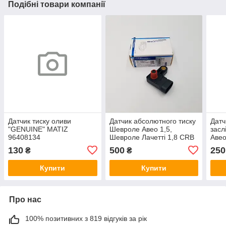
Подібні товари компанії
Датчик тиску оливи
Датчик абсолютного тиску
Датч
"GENUINE" MATIZ
Шевроле Авео 1,5,
засл
96408134
Шевроле Лачетті 1,8 CRB
Авео
Корея
9458
130
500
250
₴
₴
сигн
робо
Купити
Купити
Про нас
100% позитивних з 819 відгуків за рік