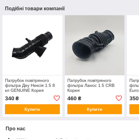
Подібні товари компанії
Патрубок повітряного
Патрубок повітряного
Патр
фільтра Деу Нексія 1.5 8
фільтра Ланос 1.5 CRB
філь
кл GENUINE Корея
Корея
Euro
96143380
340
460
350
₴
₴
Купити
Купити
Про нас