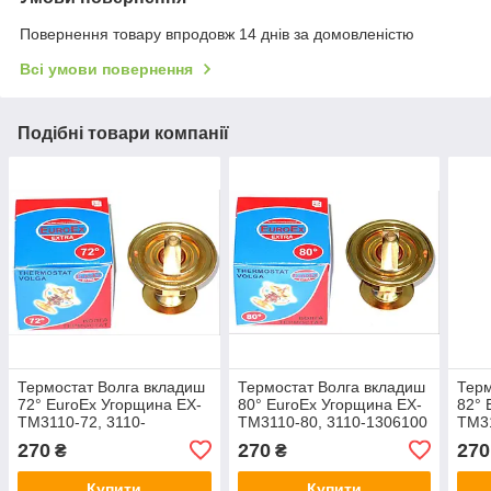
Повернення товару впродовж 14 днів за домовленістю
Всі умови повернення
Подібні товари компанії
Термостат Волга вкладиш
Термостат Волга вкладиш
Терм
72° EuroEx Угорщина EX-
80° EuroEx Угорщина EX-
82° 
TM3110-72, 3110-
TM3110-80, 3110-1306100
TM31
1306100-02
130
270
270
270
₴
₴
Купити
Купити