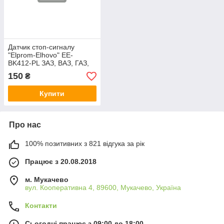
Датчик стоп-сигналу
"Elprom-Elhovo" EE-
BK412-PL ЗАЗ, ВАЗ, ГАЗ,
УАЗ, КАМАЗ... (пластик)
150
₴
ВК 412 15.3720 20.3720
1602.3720
Купити
Про нас
100% позитивних з 821 відгука за рік
Працює з 20.08.2018
м. Мукачево
вул. Кооперативна 4, 89600, Мукачево, Україна
Контакти
Сьогодні працює з 09:00 до 18:00