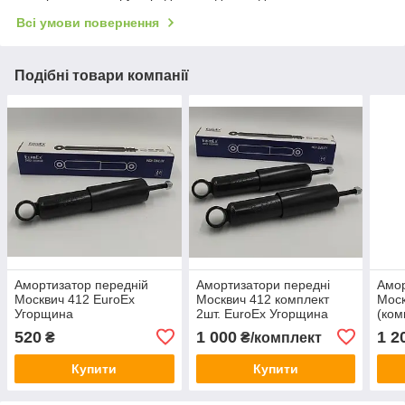
Всі умови повернення
Подібні товари компанії
Амортизатор передній
Амортизатори передні
Амор
Москвич 412 EuroEx
Москвич 412 комплект
Моск
Угорщина
2шт. EuroEx Угорщина
(ком
Сло
520
1 000
1 2
₴
₴/комплект
Купити
Купити