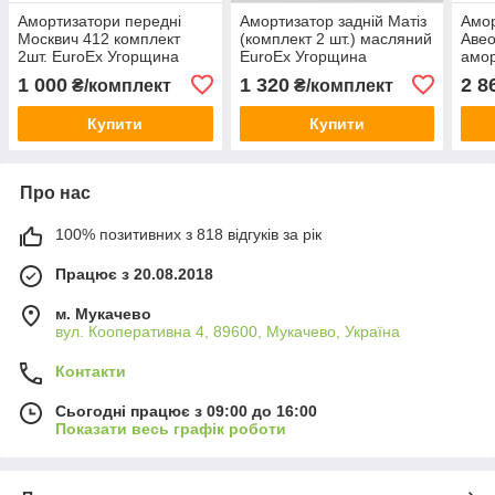
Амортизатори передні
Амортизатор задній Матіз
Амор
Москвич 412 комплект
(комплект 2 шт.) масляний
Авео
2шт. EuroEx Угорщина
EuroEx Угорщина
амор
Уго
1 000
1 320
2 8
₴/комплект
₴/комплект
Купити
Купити
Про нас
100% позитивних з 818 відгуків за рік
Працює з 20.08.2018
м. Мукачево
вул. Кооперативна 4, 89600, Мукачево, Україна
Контакти
Сьогодні працює з 09:00 до 16:00
Показати весь графік роботи