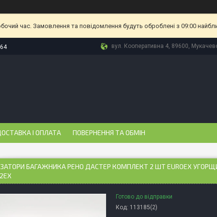
обочий час. Замовлення та повідомлення будуть оброблені з 09:00 найбл
вул. Кооперативна 4, 89600, Мукачево
-64
ОСТАВКА І ОПЛАТА
ПОВЕРНЕННЯ ТА ОБМІН
ЗАТОРИ БАГАЖНИКА РЕНО ДАСТЕР КОМПЛЕКТ 2 ШТ EUROEX УГОРЩ
2EX
Готово до відправки
Код:
113185(2)