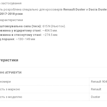
 застосування
ль розроблена спеціально для кросоверів
Renault Duster
и
Dacia Duste
 2017-2018 роки
.
і характеристики
штовхувальна сила (тиск):
615 N (Ньютон).
вжина у відкритому стані:
~404.5 мм.
вжина в стиснутому стані:
~274.5 мм.
д поршня:
~130–149 мм
теристики
НІ АТРИБУТИ
-номери
Renault 90
ість з маркою
Renault
ість з моделлю
Duster