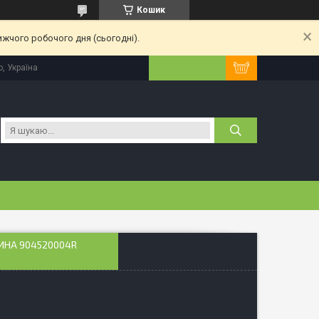
Кошик
ижчого робочого дня (сьогодні).
, Україна
ИНА 904520004R