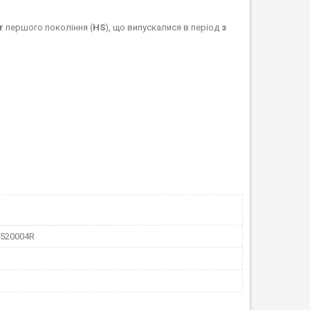
r
першого покоління (
HS
), що випускалися в період
з
4520004R