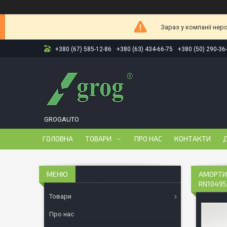
Зараз у компанії нер
+380 (67) 585-12-86
+380 (63) 434-66-75
+380 (50) 290-36
GROGAUTO
ГОЛОВНА
ТОВАРИ
ПРО НАС
КОНТАКТИ
Д
АМОРТИ
RN10495
Товари
Про нас