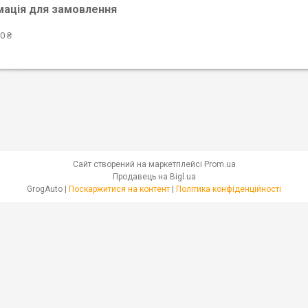
мація для замовлення
0 ₴
Сайт створений на маркетплейсі
Prom.ua
Продавець на Bigl.ua
GrogAuto |
Поскаржитися на контент
|
Політика конфіденційності