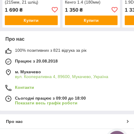
(215мм, 21 шліц)
Кенго 1.4 (180мм)
1.9D
Hahn&Schmidt
Hahn&Schmidt
Hah
1 690
1 350
1 3
₴
₴
600154215E
7700103571
600
Купити
Купити
Про нас
100% позитивних з 821 відгука за рік
Працює з 20.08.2018
м. Мукачево
вул. Кооперативна 4, 89600, Мукачево, Україна
Контакти
Сьогодні працює з 09:00 до 18:00
Показати весь графік роботи
Про нас