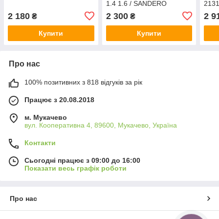
1.4 1.6 / SANDERO
2131
(D44MM) 8200908869
Euro
2 180
2 300
2 9
₴
₴
GROG Корея
114
Купити
Купити
Про нас
100% позитивних з 818 відгуків за рік
Працює з 20.08.2018
м. Мукачево
вул. Кооперативна 4, 89600, Мукачево, Україна
Контакти
Сьогодні працює з 09:00 до 16:00
Показати весь графік роботи
Про нас