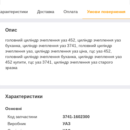
арактеристики
Доставка
Оплата
Умови повернення
Опис
головний циліндр зчеплення уаз 452, циліндр зчеплення уаз
буханка, циліндр зчеплення уаз 3741, головний циліндр
зчеплення уаз, циліндр зчеплення уаз ціна, гцс уаз 452,
головний циліндр зчеплення буханка, циліндр зчеплення уаз
452 купити, гцс уаз 3741, циліндр зчеплення уаз старого
зразка
Характеристики
Основні
Код запчастини
3741-1602300
Виробник
УАЗ