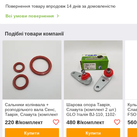
Повернення товару впродовж 14 днів за домовленістю
Всі умови повернення
Подібні товари компанії
Сальники колінвала +
Шарова опора Таврія,
Куль
розподільчого вала Сенс,
Славута (комплект 2 шт.)
Слав
Таврія, Славута (комплект
GLO Італія BJ-110, 1102-
FSO
3 шт., силікон) FSO
2304024
220
480
560
₴/комплект
₴/комплект
Польща
Купити
Купити