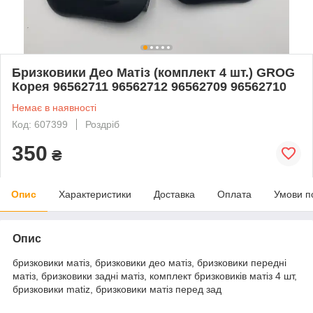
Бризковики Део Матіз (комплект 4 шт.) GROG
Корея 96562711 96562712 96562709 96562710
Немає в наявності
Код: 607399
Роздріб
350
₴
Опис
Характеристики
Доставка
Оплата
Умови п
Опис
бризковики матіз, бризковики део матіз, бризковики передні
матіз, бризковики задні матіз, комплект бризковиків матіз 4 шт,
бризковики matiz, бризковики матіз перед зад