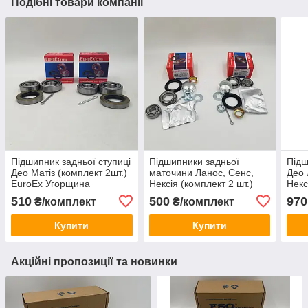
Подібні товари компанії
Підшипник задньої ступиці
Підшипники задньої
Підш
Део Матіз (комплект 2шт.)
маточини Ланос, Сенс,
Део 
EuroEx Угорщина
Нексія (комплект 2 шт.)
Некс
EuroEx Угорщина
CRB 
510
500
970
₴/комплект
₴/комплект
Купити
Купити
Акційні пропозиції та новинки