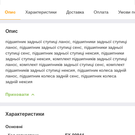
Опис
Характеристики
Доставка
Оплата
Умови п
Опис
підшипник задньої ступиці ланос, підшипники задньої ступиці
ланос, підшипник задньої ступиці сенс, підшипники задньої
ступиці сенс, підшипник задньої ступиці нексия, підшипники
задньої ступиці нексия, комплект підшипників задньої ступиці
ланос, комплект підшипників задньої ступиці сенс, комплект
підшипників задньої ступиці нексия, підшипник колеса задній
ланос, підшипник колеса задній сенс, підшипник колеса
задній нексия
Приховати
Характеристики
Основні
Код запчастини
EX-00944