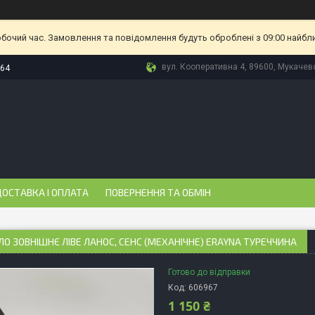
обочий час. Замовлення та повідомлення будуть оброблені з 09:00 найбл
вул. Кооперативна 4, 89600, Мукачево
-64
ОСТАВКА І ОПЛАТА
ПОВЕРНЕННЯ ТА ОБМІН
О ЗОВНІШНЄ ЛІВЕ ЛАНОС, СЕНС (МЕХАНІЧНЕ) ERAYNA ТУРЕЧЧИНА
Готово до відправки
Код:
606967
1 150 ₴