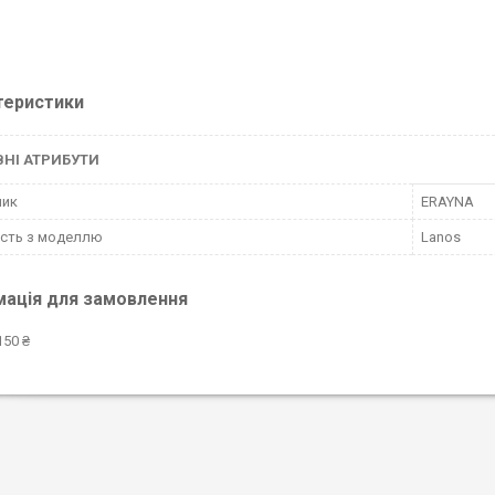
теристики
НІ АТРИБУТИ
ник
ERAYNA
ість з моделлю
Lanos
мація для замовлення
150 ₴