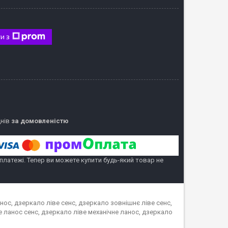
и з
днів
за домовленістю
 платежі. Тепер ви можете купити будь-який товар не
нос, дзеркало ліве сенс, дзеркало зовнішнє ліве сенс,
е ланос сенс, дзеркало ліве механічне ланос, дзеркало