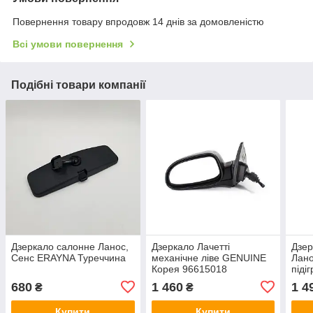
Повернення товару впродовж 14 днів за домовленістю
Всі умови повернення
Подібні товари компанії
Дзеркало салонне Ланос,
Дзеркало Лачетті
Дзер
Сенс ERAYNA Туреччина
механічне ліве GENUINE
Лано
Корея 96615018
піді
Туре
680
1 460
1 4
₴
₴
Купити
Купити