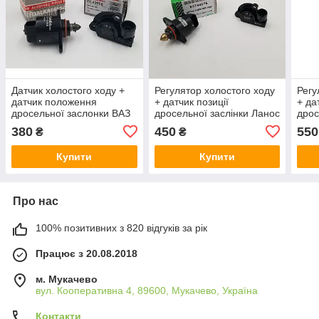
Датчик холостого ходу +
Регулятор холостого ходу
Регу
датчик положення
+ датчик позиції
+ да
дросельної заслонки ВАЗ
дросельної заслінки Ланос
дрос
2110-12 EuroEx Угорщина
Нексия Авео Grog Корея
ВАЗ 
380
450
550
₴
₴
2112-1148200
Купити
Купити
Про нас
100% позитивних з 820 відгуків за рік
Працює з 20.08.2018
м. Мукачево
вул. Кооперативна 4, 89600, Мукачево, Україна
Контакти