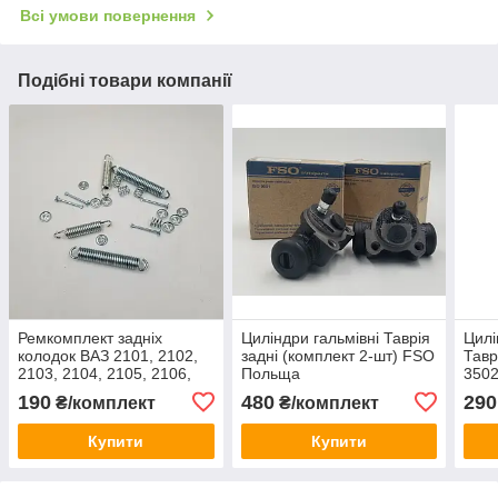
Всі умови повернення
Подібні товари компанії
Ремкомплект задніх
Циліндри гальмівні Таврія
Цилі
колодок ВАЗ 2101, 2102,
задні (комплект 2-шт) FSO
Тавр
2103, 2104, 2105, 2106,
Польща
350
2107 FSO Польща
190
480
290
₴/комплект
₴/комплект
Купити
Купити