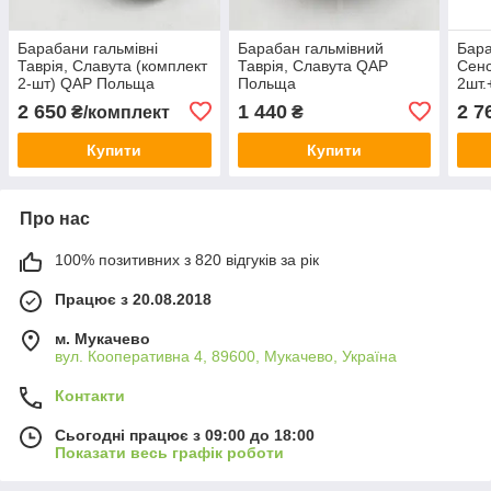
Барабани гальмівні
Барабан гальмівний
Бара
Таврія, Славута (комплект
Таврія, Славута QAP
Сенс
2-шт) QAP Польща
Польща
2шт.
Пол
2 650
1 440
2 7
₴/комплект
₴
Купити
Купити
Про нас
100% позитивних з 820 відгуків за рік
Працює з 20.08.2018
м. Мукачево
вул. Кооперативна 4, 89600, Мукачево, Україна
Контакти
Сьогодні працює з 09:00 до 18:00
Показати весь графік роботи