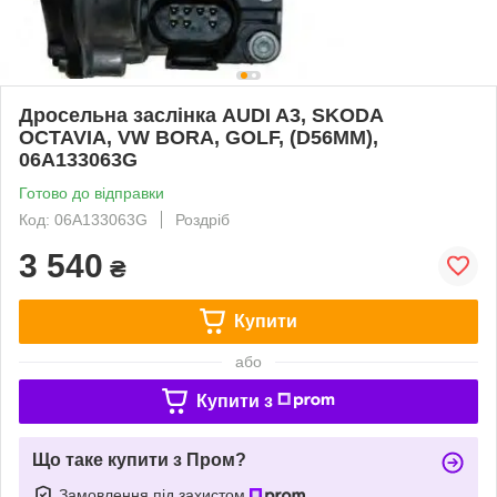
Дросельна заслінка AUDI A3, SKODA
OCTAVIA, VW BORA, GOLF, (D56MM),
06A133063G
Готово до відправки
Код: 06A133063G
Роздріб
3 540
₴
Купити
або
Купити з
Що таке купити з Пром?
Замовлення під захистом