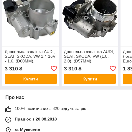
Дросельна заслінка AUDI,
Дросельна заслінка AUDI,
Дрос
SEAT, SKODA, VW 1.4 16V
SEAT, SKODA, VW (1.8,
Лога
- 1.6, (D60MM),
2.0), (D57MM),
Euro
03C133062C
06F133062A
770
3 310
3 310
1 8
₴
₴
Купити
Купити
Про нас
100% позитивних з 820 відгуків за рік
Працює з 20.08.2018
м. Мукачево