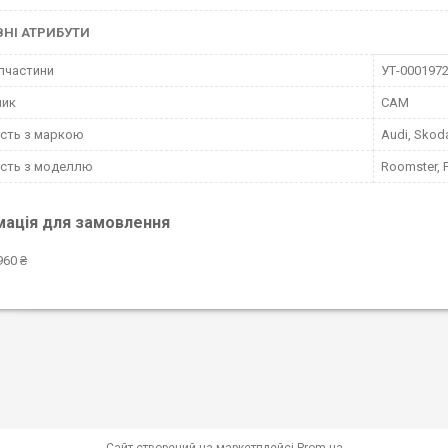
НІ АТРИБУТИ
пчастини
УТ-000197
ник
CAM
ість з маркою
Audi, Skoda
ість з моделлю
Roomster, P
мація для замовлення
960 ₴
Сайт створений на маркетплейсі
Prom.ua