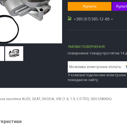
Купити
Купит
+380 (67) 585-12-86
повернення товару протягом 14 
У компанії підключені електронні
покидаючи сайту.
а заслінка AUDI, SEAT, SKODA, VW (1.4, 1.9, 2.0 TDI), 03G128063Q
теристики