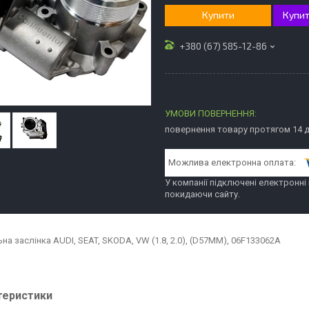
Купити
Купит
+380 (67) 585-12-86
повернення товару протягом 14 
У компанії підключені електронні
покидаючи сайту.
а заслінка AUDI, SEAT, SKODA, VW (1.8, 2.0), (D57MM), 06F133062A
теристики