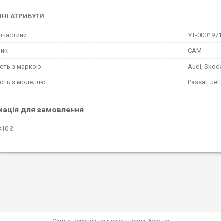
НІ АТРИБУТИ
пчастини
УТ-000197
ник
CAM
ість з маркою
Audi, Skoda
ість з моделлю
Passat, Jet
мація для замовлення
310 ₴
Сайт створений на маркетплейсі
Prom.ua