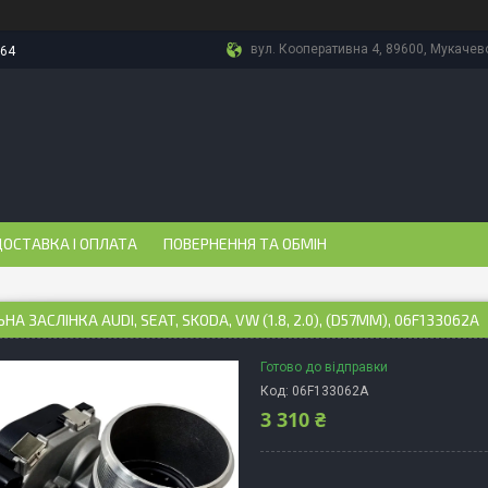
вул. Кооперативна 4, 89600, Мукачево
-64
ОСТАВКА І ОПЛАТА
ПОВЕРНЕННЯ ТА ОБМІН
А ЗАСЛІНКА AUDI, SEAT, SKODA, VW (1.8, 2.0), (D57MM), 06F133062A
Готово до відправки
Код:
06F133062A
3 310 ₴