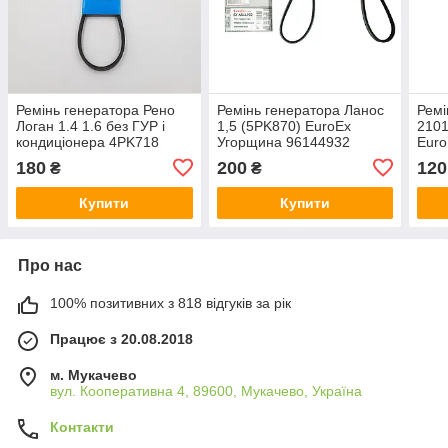
Ремінь генератора Рено
Ремінь генератора Ланос
Ремі
Логан 1.4 1.6 без ГУР і
1,5 (5PK870) EuroEx
2101
кондиціонера 4PK718
Угорщина 96144932
Euro
EuroEx Угорщина
180
200
120
₴
₴
6001548021
Купити
Купити
Про нас
100% позитивних з 818 відгуків за рік
Працює з 20.08.2018
м. Мукачево
вул. Кооперативна 4, 89600, Мукачево, Україна
Контакти