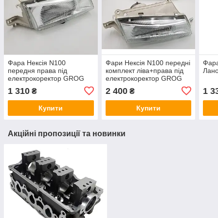
Фара Нексія N100
Фари Нексія N100 передні
Фара
передня права під
комплект ліва+права під
Лано
електрокоректор GROG
електрокоректор GROG
Корея 96175344
Корея 96175343,
1 310
2 400
1 3
₴
₴
96175344
Купити
Купити
Акційні пропозиції та новинки