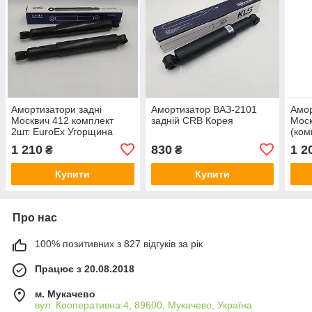
Амортизатори задні
Амортизатор ВАЗ-2101
Амор
Москвич 412 комплект
задній CRB Корея
Моск
2шт. EuroEx Угорщина
(ком
Сло
1 210
830
1 2
₴
₴
Купити
Купити
Про нас
100% позитивних з 827 відгуків за рік
Працює з 20.08.2018
м. Мукачево
вул. Кооперативна 4, 89600, Мукачево, Україна