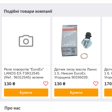
Подібні товари компанії
Реле поворотів "EuroEx"
Датчик тиску масла Ланос
Датч
LANOS EX-TSR12545
1.5, Нексия EuroEx
1.6,
(Ref.: 96312545) зелене
Угорщина 90336039,
Уго
96494264
130
130
170
₴
₴
Купити
Купити
Про нас