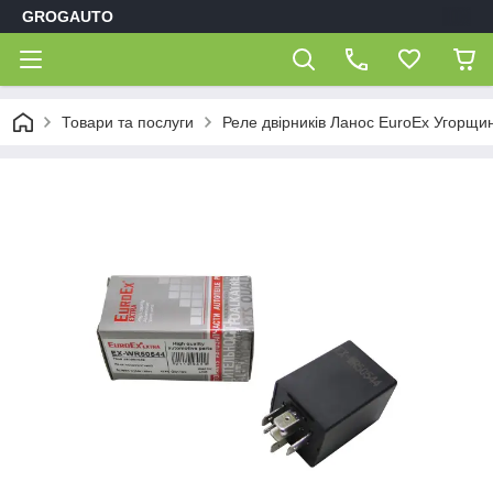
GROGAUTO
Товари та послуги
Реле двірників Ланос EuroEx Угорщи