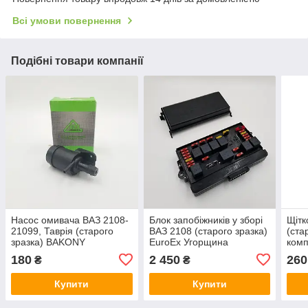
Всі умови повернення
Подібні товари компанії
Насос омивача ВАЗ 2108-
Блок запобіжників у зборі
Щітк
21099, Таврія (старого
ВАЗ 2108 (старого зразка)
(ста
зразка) BAKONY
EuroEx Угорщина
комп
Угорщина 2108-5208009-
173.3722-01М
Уго
180
2 450
260
₴
₴
10
Купити
Купити