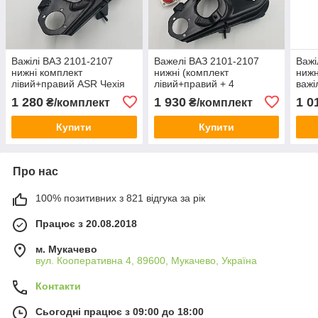
Важілі ВАЗ 2101-2107
Важелі ВАЗ 2101-2107
Важі
нижні комплект
нижні (комплект
нижн
лівий+правий ASR Чехія
лівий+правий + 4
важі
сайлентблоки + 2 кульові)
сайл
1 280
1 930
1 0
₴/комплект
₴/комплект
ASR Чехія
Купити
Купити
Про нас
100% позитивних з 821 відгука за рік
Працює з 20.08.2018
м. Мукачево
вул. Кооперативна 4, 89600, Мукачево, Україна
Контакти
Сьогодні працює з 09:00 до 18:00