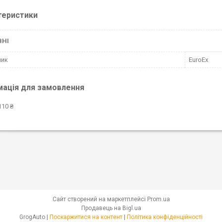
теристики
ВНІ
ник
EuroEx
мація для замовлення
110 ₴
Сайт створений на маркетплейсі
Prom.ua
Продавець на Bigl.ua
GrogAuto |
Поскаржитися на контент
|
Політика конфіденційності