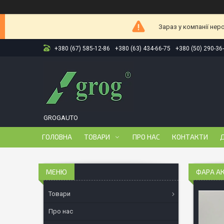
Зараз у компанії нер
+380 (67) 585-12-86
+380 (63) 434-66-75
+380 (50) 290-36
GROGAUTO
ГОЛОВНА
ТОВАРИ
ПРО НАС
КОНТАКТИ
Д
ФАРА АК
Товари
Про нас