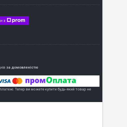
и з
днів
за домовленістю
 платежі. Тепер ви можете купити будь-який товар не