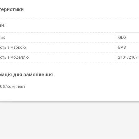
теристики
ВНІ
ник
GLO
ість з маркою
ВАЗ
ість з моделлю
2101, 2107
мація для замовлення
0 ₴/комплект