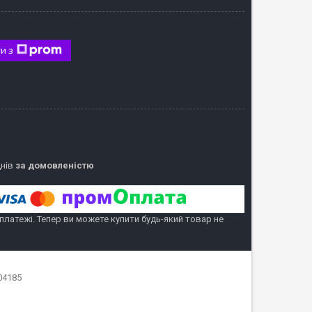
и з
днів
за домовленістю
 платежі. Тепер ви можете купити будь-який товар не
04185