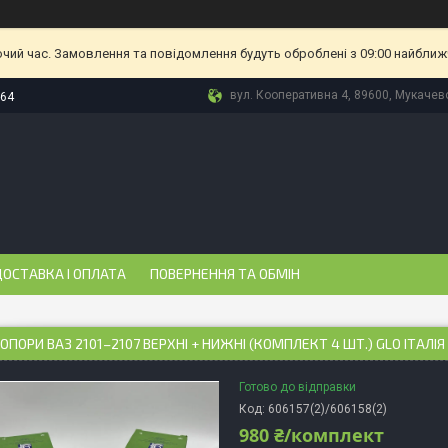
очий час. Замовлення та повідомлення будуть оброблені з 09:00 найближч
вул. Кооперативна 4, 89600, Мукачево
-64
ОСТАВКА І ОПЛАТА
ПОВЕРНЕННЯ ТА ОБМІН
 ОПОРИ ВАЗ 2101–2107 ВЕРХНІ + НИЖНІ (КОМПЛЕКТ 4 ШТ.) GLO ІТАЛІЯ
Готово до відправки
Код:
606157(2)/606158(2)
980 ₴/комплект