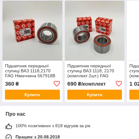
Підшипник передньої
Підшипник передньої
Підш
ступиці ВАЗ 1118,2170
ступиці ВАЗ 1118, 2170
ступ
FAG Німеччина 567918B
(комплект 2шт.) FAG
(ком
Німеччина 567918B
Німе
360
690
1 0
₴
₴/комплект
Купити
Купити
Про нас
100% позитивних з 818 відгуків за рік
Працює з 20.08.2018