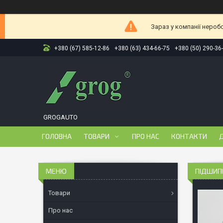
Зараз у компанії нероб
+380 (67) 585-12-86
+380 (63) 434-66-75
+380 (50) 290-36
GROGAUTO
ГОЛОВНА
ТОВАРИ
ПРО НАС
КОНТАКТИ
Д
ПІДШИПН
Товари
Про нас