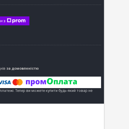
и з
днів
за домовленістю
 платежі. Тепер ви можете купити будь-який товар не