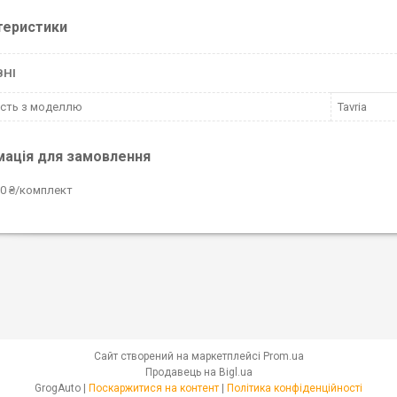
теристики
ВНІ
ість з моделлю
Tavria
мація для замовлення
0 ₴/комплект
Сайт створений на маркетплейсі
Prom.ua
Продавець на Bigl.ua
GrogAuto |
Поскаржитися на контент
|
Політика конфіденційності