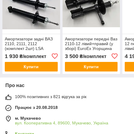
Амортизатори задні ВАЗ
Амортизатори передні Ваз
Амор
2110, 2111, 2112
2110-12 лівий+правий (у
12 п
(комплект 2шт) LSA
зборі) EuroEx Угорщина
ліви
Словаччина
Пол
1 930
3 500
4 1
₴/комплект
₴/комплект
Купити
Купити
Про нас
100% позитивних з 821 відгука за рік
Працює з 20.08.2018
м. Мукачево
вул. Кооперативна 4, 89600, Мукачево, Україна
Контакти