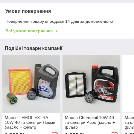
Умови повернення
Повернення товару впродовж 14 днів за домовленістю
Всі умови повернення
Подібні товари компанії
Масло TEMOL EXTRA
Масло Chempioil 10W-40
Масл
10W-40 та фільтри Нексія
та фільтри Авео (масло +
та ф
(масло + фільтр
фільтр
філь
повітряний, масляний,
повітряний+масляний)
мас