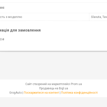
ВНІ
ість з моделлю
Slavuta, Tav
мація для замовлення
0 ₴
Сайт створений на маркетплейсі
Prom.ua
Продавець на Bigl.ua
GrogAuto |
Поскаржитися на контент
|
Політика конфіденційності