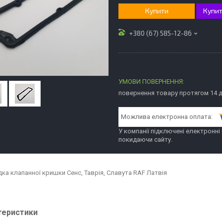
Купити
Купит
+380 (67) 585-12-86
повернення товару протягом 14 
У компанії підключені електронні
покидаючи сайту.
ка клапанної кришки Сенс, Таврія, Славута RAF Латвія
теристики