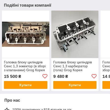
Подібні товари компанії
Головка блоку циліндрів
Головка блоку циліндрів
Голо
Сенс 1,3 інжектор (в зборі
Сенс 1,3 карбюратор
Сенс
з клапанами) Grog Корея
(гола) Grog Корея
збор
Кор
15 500
9 480
14 
₴
₴
Купити
Купити
Про нас
100% позитивних з 818 відгуків за рік