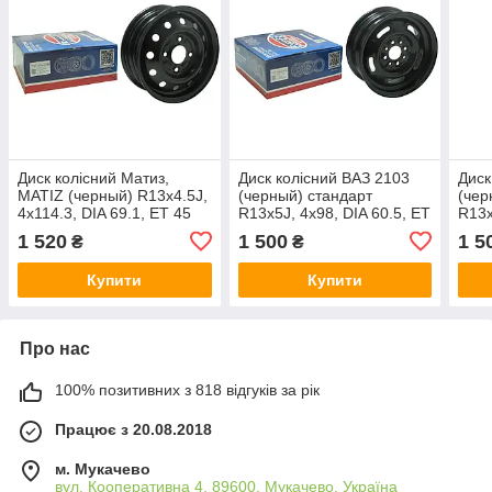
Диск колісний Матиз,
Диск колісний ВАЗ 2103
Диск
MATIZ (черный) R13x4.5J,
(черный) стандарт
(чер
4x114.3, DIA 69.1, ET 45
R13x5J, 4x98, DIA 60.5, ET
R13x
EuroEx Венгрия
29 EuroEx Венгрия
40 E
1 520
1 500
1 5
₴
₴
Купити
Купити
Про нас
100% позитивних з 818 відгуків за рік
Працює з 20.08.2018
м. Мукачево
вул. Кооперативна 4, 89600, Мукачево, Україна