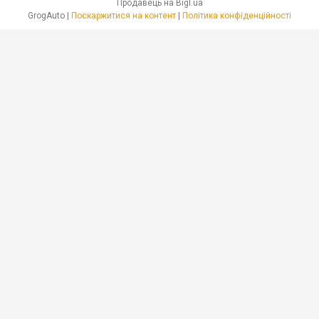
Продавець на Bigl.ua
GrogAuto |
Поскаржитися на контент
|
Політика конфіденційності