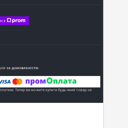
и з
днів
за домовленістю
 платежі. Тепер ви можете купити будь-який товар не