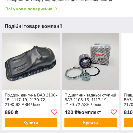
Всі умови повернення
Подібні товари компанії
Поддон двигуна ВАЗ 2108-
Підшипник задньої ступиці
Підш
15, 1117-19, 2170-72,
ВАЗ 2108-15, 1117-19,
ВАЗ 
2190-92 ASR Чехія
2170-72 ASR Чехія
2170
ASR 
890
420
810
₴
₴/комплект
Купити
Купити