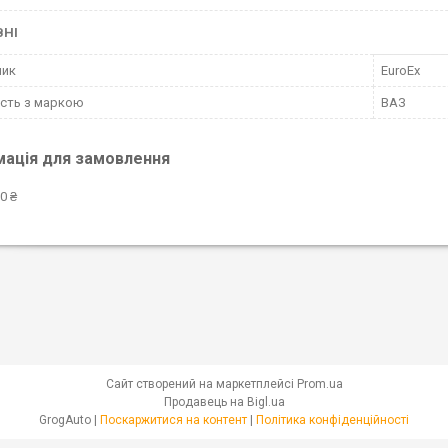
ВНІ
ник
EuroEx
ість з маркою
ВАЗ
мація для замовлення
0 ₴
Сайт створений на маркетплейсі
Prom.ua
Продавець на Bigl.ua
GrogAuto |
Поскаржитися на контент
|
Політика конфіденційності