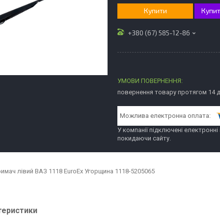
Купити
Купит
+380 (67) 585-12-86
повернення товару протягом 14 
У компанії підключені електронні
покидаючи сайту.
имач лівий ВАЗ 1118 EuroEx Угорщина 1118-5205065
теристики