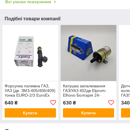
Всі умови повернення
Подібні товари компанії
Форсунка паливна ГАЗ,
Катушка запалювання
Датч
УАЗ (дв. ЗМЗ-405/406/409)
ГАЗ/УАЗ 402дв Elprom-
колі
тонка EURO-2/3 EuroEx
Elhovo Болгарія 24-
ГАЗ/
Угорщина 0280158107,
3706010
Е-2 
640
630
340
₴
₴
EX-FI12010
406.
Купити
Купити