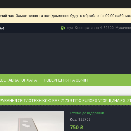
очий час. Замовлення та повідомлення будуть оброблені з 09:00 найближч
вул. Кооперативна 4, 89600, Мукачево
-64
ОСТАВКА І ОПЛАТА
ПОВЕРНЕННЯ ТА ОБМІН
РУВАННЯ СВІТЛОТЕХНІКОЮ ВАЗ 2170 З ПТФ EUROEX УГОРЩИНА EX-217
Готово до відправки
Код:
122709
750 ₴