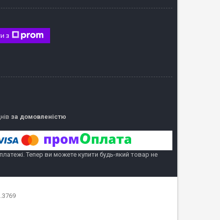
и з
днів
за домовленістю
 платежі. Тепер ви можете купити будь-який товар не
.3769