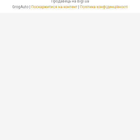
Продавець на Bigl.ua
GrogAuto |
Поскаржитися на контент
|
Політика конфіденційності