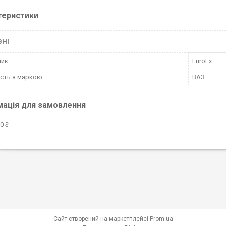
теристики
ВНІ
ник
EuroEx
ість з маркою
ВАЗ
мація для замовлення
0 ₴
Сайт створений на маркетплейсі
Prom.ua