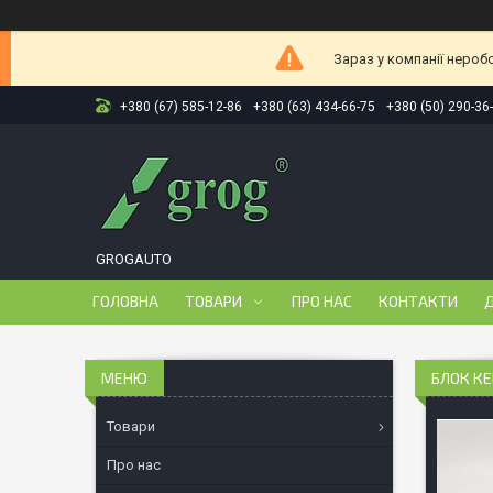
Зараз у компанії нероб
+380 (67) 585-12-86
+380 (63) 434-66-75
+380 (50) 290-36
GROGAUTO
ГОЛОВНА
ТОВАРИ
ПРО НАС
КОНТАКТИ
Д
БЛОК КЕ
Товари
Про нас